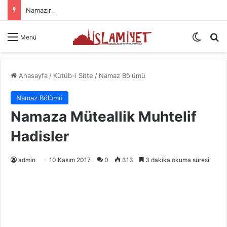
Namazın Önemi Ve Fazileti
Dış gö
A
Menü
Anasayfa
/
Kütüb-i Sitte
/
Namaz Bölümü
Namaz Bölümü
Namaza Müteallik Muhtelif
Hadisler
admin
10 Kasım 2017
0
313
3 dakika okuma süresi