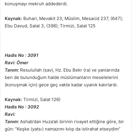
konuşmayı mekruh addederdi.
Kaynak:
Buhari, Mevakit 23; Müslim, Mesacid 237, (647);
Ebu Davud, Salat 3, (398); Tirmizi, Salat 125
Hadis No : 3091
Ravi: Ömer
Tanım:
Resulullah (sav), Hz. Ebu Bekr (ra) ve yanlarında
ben de bulunduğum halde müslümanların meselelerini
(konuşmak için) gece geç vakte kadar uyanık kalırlardı.
Kaynak:
Tirmizi, Salat 126)
Hadis No : 3092
Ravi:
Tanım:
Ashab’dan Huza’alı birinin rivayet ettiğine göre, bir
gün: “Keşke (yatsı) namazımı kılıp da istirahat etseydim”