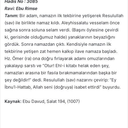
Hadis No : 3085
Ravi: Ebu Rimse
Tanım:
Bir adam, namazın ilk tekbirine yetişerek Resulullah
(sav) ile birlikte namaz kıldı. Aleyhissalatu vesselam önce
sağına sonra soluna selam verdi. (Başını öylesine çevirdi
ki, gerisinde olduğumuz halde) yanaklarının beyazlığını
gördük. Sonra namazdan çıktı. Kendisiyle namazın ilk
tekbirine yetişen zat hemen kalkıp ilave namaza başladı.
Hz. Ömer (ra) ona doğru fırlayarak adamı omuzlarından
yakalayıp sarstı ve “Otur! Ehl-i kitabı helak eden şey,
namazları arasına bir fasıla bırakmamalarından başka bir
şey değildir!” dedi. Resulullah (sav) nazarını çevirip: “Ey
İbnu’l-Hattab, Allah seni (doğruya) isabet ettirdi” buyurdu.
Kaynak:
Ebu Davud, Salat 194, (1007)