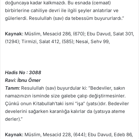
doğuncaya kadar kalkmazdı. Bu esnada (cemaat)
birbirlerine cahiliye devri ile ilgili şeyler anlatırlar ve
gülerlerdi. Resulullah (sav) da tebessüm buyururlardı.”
Kaynak:
Müslim, Mesacid 286, (670); Ebu Davud, Salat 301,
(1294); Tirmizi, Salat 412, (585); Nesai, Sehv 99,
Hadis No : 3088
Ravi: İbnu Ömer
Tanım:
Resulullah (sav) buyurdular ki: “Bedeviler, sakın
namazınızın isminde size galebe çalıp değiştirmesinler.
Çünkü onun Kitabullah’taki ismi “işa” (yatsı)dır. Bedeviler
develerini sağarken karanlığa kalırlar da (yatsıya ateme
derler).”
Kaynak:
Müslim, Mesacid 228, (644); Ebu Davud, Edeb 86,