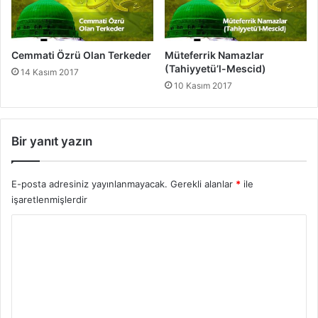
i
H
a
d
Cemmati Özrü Olan Terkeder
Müteferrik Namazlar
i
(Tahiyyetü’l-Mescid)
14 Kasım 2017
s
10 Kasım 2017
l
e
r
Bir yanıt yazın
E-posta adresiniz yayınlanmayacak.
Gerekli alanlar
*
ile
işaretlenmişlerdir
Y
o
r
u
m