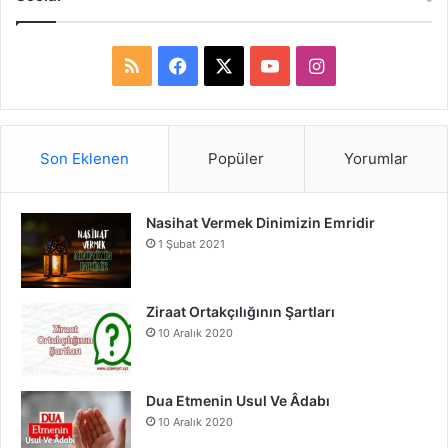
R
F
X
Y
I
S
a
o
n
S
c
u
s
Son Eklenen
Popüler
Yorumlar
e
T
t
Nasihat Vermek Dinimizin Emridir
b
u
a
1 Şubat 2021
o
b
g
o
e
r
Ziraat Ortakçılığının Şartları
10 Aralık 2020
k
a
m
Dua Etmenin Usul Ve Âdabı
10 Aralık 2020