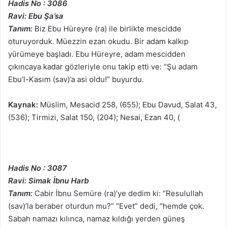
Hadis No : 3086
Ravi: Ebu Şa’sa
Tanım:
Biz Ebu Hüreyre (ra) ile birlikte mescidde
oturuyorduk. Müezzin ezan okudu. Bir adam kalkıp
yürümeye başladı. Ebu Hüreyre, adam mescidden
çıkıncaya kadar gözleriyle onu takip etti ve: “Şu adam
Ebu’l-Kasım (sav)’a asi oldu!” buyurdu.
Kaynak:
Müslim, Mesacid 258, (655); Ebu Davud, Salat 43,
(536); Tirmizi, Salat 150, (204); Nesai, Ezan 40, (
Hadis No : 3087
Ravi: Simak İbnu Harb
Tanım:
Cabir İbnu Semüre (ra)’ye dedim ki: “Resulullah
(sav)’la beraber oturdun mu?” “Evet” dedi, “hemde çok.
Sabah namazı kılınca, namaz kıldığı yerden güneş