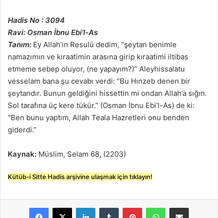
Hadis No : 3094
Ravi: Osman İbnu Ebi’l-As
Tanım:
Ey Allah’ın Resulü dedim, “şeytan benimle
namazımın ve kıraatimin arasına girip kıraatimi iltibas
etmeme sebep oluyor, (ne yapayım?)” Aleyhissalatu
vesselam bana şu cevabı verdi: “Bu Hınzeb denen bir
şeytandır. Bunun geldiğini hissettin mi ondan Allah’a sığın.
Sol tarafına üç kere tükür.” (Osman İbnu Ebi’l-As) de ki:
“Ben bunu yaptım, Allah Teala Hazretleri onu benden
giderdi.”
Kaynak:
Müslim, Selam 68, (2203)
Kütüb-i Sitte Hadis arşivine ulaşmak için tıklayın!
LinkedIn
Tumblr
Pinterest
WhatsApp
E-Posta ile paylaş