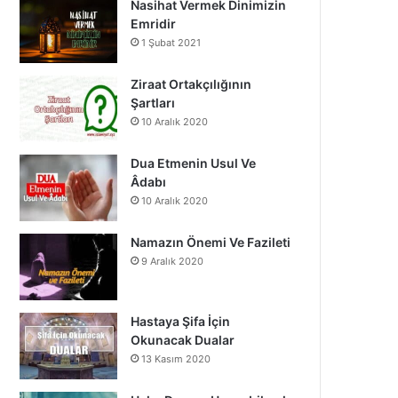
Nasihat Vermek Dinimizin
o
b
g
Emridir
1 Şubat 2021
o
e
r
k
a
Ziraat Ortakçılığının
Şartları
m
10 Aralık 2020
Dua Etmenin Usul Ve
Âdabı
10 Aralık 2020
Namazın Önemi Ve Fazileti
9 Aralık 2020
Hastaya Şifa İçin
Okunacak Dualar
13 Kasım 2020