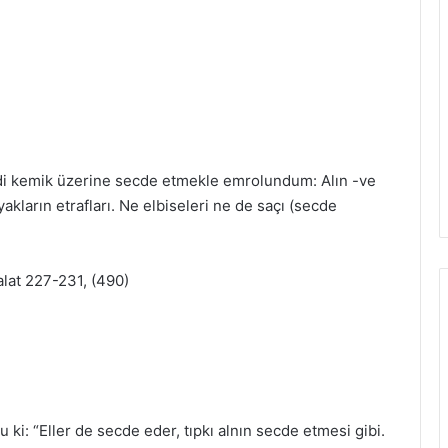
edi kemik üzerine secde etmekle emrolundum: Alın -ve
ayakların etrafları. Ne elbiseleri ne de saçı (secde
alat 227-231, (490)
ki: “Eller de secde eder, tıpkı alnın secde etmesi gibi.