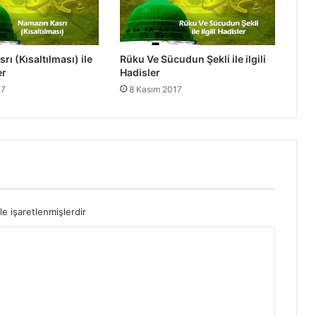
e
i
l
g
ı (Kısaltılması) ile
Rüku Ve Sücudun Şekli ile ilgili
i
er
Hadisler
l
17
8 Kasım 2017
i
H
a
d
i
s
l
e
r
le işaretlenmişlerdir