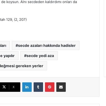
i de koysun. Alnı secdeden kaldırdımı onları da
tah 129, (2, 207)
ları
secde azaları hakkında hadisler
 yapılır
secde yedi aza
değmesi gereken yerler
LinkedIn
Tumblr
Pinterest
E-Posta ile paylaş
X