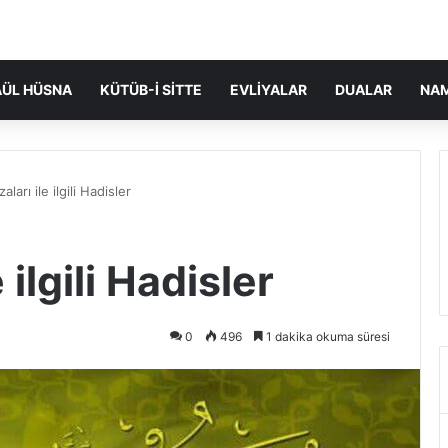
ÜL HÜSNA
KÜTÜB-I SITTE
EVLIYALAR
DUALAR
NA
ları ile ilgili Hadisler
ilgili Hadisler
0
496
1 dakika okuma süresi