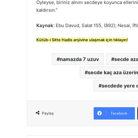
Öyleyse, biriniz alnını secdeye koyunca ellerin
kaldırsın.”
Kaynak:
Ebu Davud, Salat 155, (892); Nesai, İfti
Kütüb-i Sitte Hadis arşivine ulaşmak için tıklayın!
namazda 7 uzuv
secde aza
secde kaç aza üzerine
secdede yere 
Facebook
Paylaş