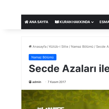
ANA SAYFA
KURAN HAKKINDA
ESMA
Anasayfa
/
Kütüb-i Sitte
/
Namaz Bölümü
/
Secde Aza
Namaz Bölümü
Secde Azaları ile 
admin
7 Kasım 2017