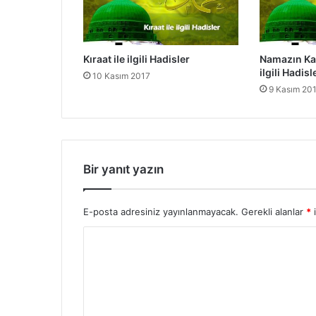
-
S
e
h
Kıraat ile ilgili Hadisler
Namazın Kasr
v
ilgili Hadisl
10 Kasım 2017
S
9 Kasım 20
e
c
d
e
s
i
Bir yanıt yazın
E-posta adresiniz yayınlanmayacak.
Gerekli alanlar
*
i
Y
o
r
u