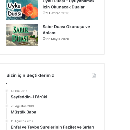
Uyku Duası – Uyuyabilmek
İçin Okunacak Dualar
9 Haziran 2020
Sabır Duası Okunuşu ve
Anlamı
22 Mayıs 2020
Sizin için Seçtiklerimiz
4 Ekim 2017
Seyfeddîn-i Fârûkî
23 Ağustos 2019
Müştâk Baba
11 Ağustos 2017
Enfal ve Tevbe Surelerinin Fazilet ve Sırları