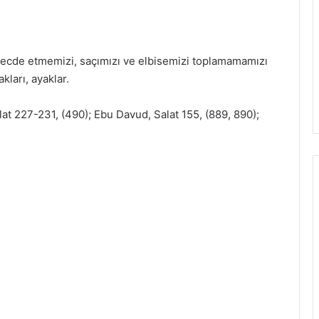
secde etmemizi, saçımızı ve elbisemizi toplamamamızı
akları, ayaklar.
at 227-231, (490); Ebu Davud, Salat 155, (889, 890);