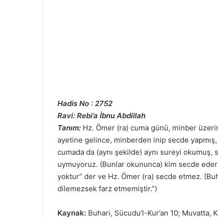
Hadis No : 2752
Ravi: Rebi’a İbnu Abdillah
Tanım:
Hz. Ömer (ra) cuma günü, minber üzeri
ayetine gelince, minberden inip secde yapmış, 
cumada da (aynı şekilde) aynı sureyi okumuş, s
uymuyoruz. (Bunlar okununca) kim secde eder
yoktur” der ve Hz. Ömer (ra) secde etmez. (Buha
dilemezsek farz etmemiştir.”)
Kaynak:
Buhari, Sücudu’l-Kur’an 10; Muvatta, Ku