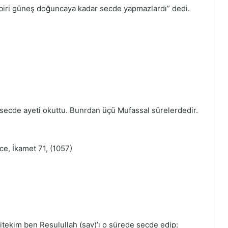
çbiri güneş doğuncaya kadar secde yapmazlardı” dedi.
 secde ayeti okuttu. Bunrdan üçü Mufassal sürelerdedir.
e, İkamet 71, (1057)
itekim ben Resulullah (sav)’ı o sürede secde edip: