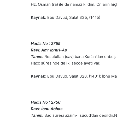
Hz. Osman (ra) ile de namaz kıldım. Onların hi
Kaynak:
Ebu Davud, Salat 335, (1415)
Hadis No : 2755
Ravi: Amr İbnu’l-As
Tanım:
Resulullah (sav) bana Kur’an’dan onbeş
Hacc süresinde de iki secde ayeti var.
Kaynak:
Ebu Davud, Salat 328, (1401); İbnu Mac
Hadis No : 2756
Ravi: İbnu Abbas
Tanım:
Şad süresi azaim-i sücud’dan değildir.N