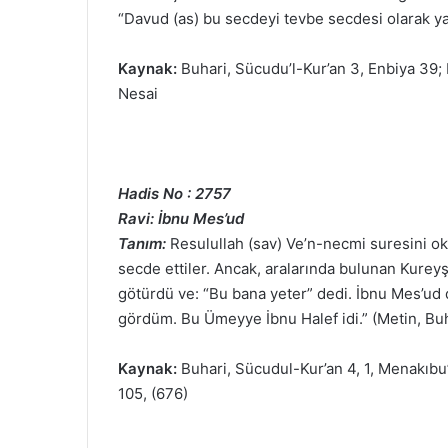
“Davud (as) bu secdeyi tevbe secdesi olarak yapt
Kaynak:
Buhari, Sücudu’l-Kur’an 3, Enbiya 39; 
Nesai
Hadis No : 2757
Ravi: İbnu Mes’ud
Tanım:
Resulullah (sav) Ve’n-necmi suresini ok
secde ettiler. Ancak, aralarında bulunan Kureyşl
götürdü ve: “Bu bana yeter” dedi. İbnu Mes’ud d
gördüm. Bu Ümeyye İbnu Halef idi.” (Metin, Buh
Kaynak:
Buhari, Sücudul-Kur’an 4, 1, Menakıbu
105, (676)