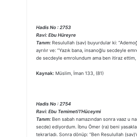
Hadis No : 2753
Ravi: Ebu Hüreyre
Tanım:
Resulullah (sav) buyurdular ki: “Ademo
ayrılır ve: “Yazık bana, insanoğlu secdeyle emr
de secdeyle emrolundum ama ben itiraz ettim, b
Kaynak:
Müslim, İman 133, (81)
Hadis No : 2754
Ravi: Ebu Temimeti’l’Hüceymi
Tanım:
Ben sabah namazından sonra vaaz u nas
secde) ediyordum. İbnu Ömer (ra) beni yasakl
tekrarladı. Sonra dönüp: “Ben Resulullah (sav)