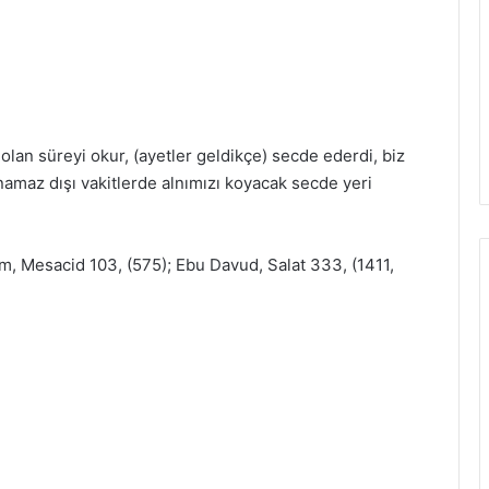
olan süreyi okur, (ayetler geldikçe) secde ederdi, biz
namaz dışı vakitlerde alnımızı koyacak secde yeri
im, Mesacid 103, (575); Ebu Davud, Salat 333, (1411,