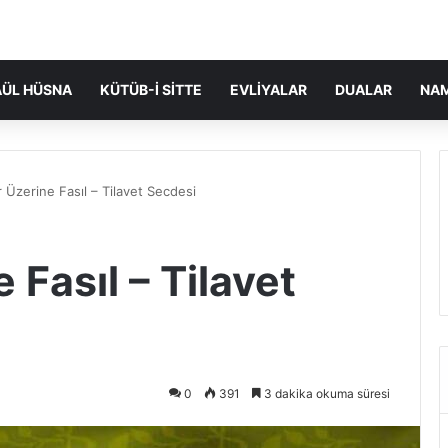
ÜL HÜSNA
KÜTÜB-I SITTE
EVLIYALAR
DUALAR
NA
 Üzerine Fasıl – Tilavet Secdesi
 Fasıl – Tilavet
0
391
3 dakika okuma süresi