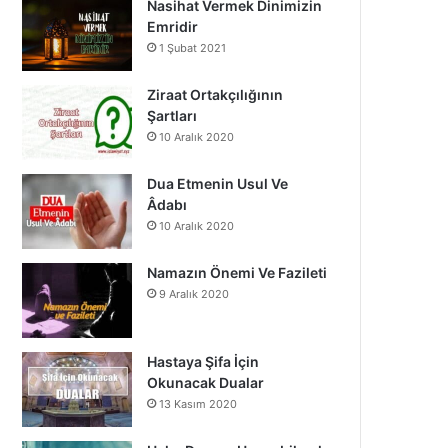
Nasihat Vermek Dinimizin
o
b
g
Emridir
1 Şubat 2021
o
e
r
k
a
Ziraat Ortakçılığının
Şartları
m
10 Aralık 2020
Dua Etmenin Usul Ve
Âdabı
10 Aralık 2020
Namazın Önemi Ve Fazileti
9 Aralık 2020
Hastaya Şifa İçin
Okunacak Dualar
13 Kasım 2020