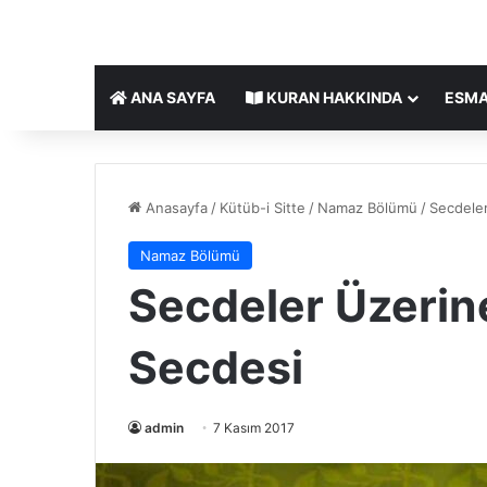
ANA SAYFA
KURAN HAKKINDA
ESMA
Anasayfa
/
Kütüb-i Sitte
/
Namaz Bölümü
/
Secdeler
Namaz Bölümü
Secdeler Üzerine
Secdesi
admin
7 Kasım 2017