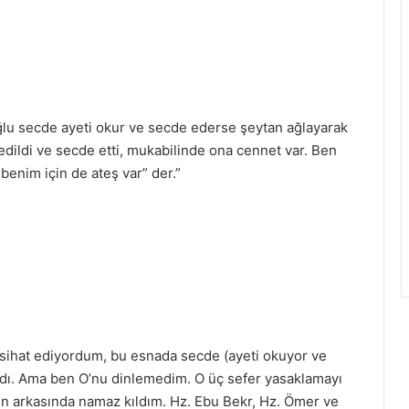
ğlu secde ayeti okur ve secde ederse şeytan ağlayarak
edildi ve secde etti, mukabilinde ona cennet var. Ben
enim için de ateş var” der.”
ihat ediyordum, bu esnada secde (ayeti okuyor ve
adı. Ama ben O’nu dinlemedim. O üç sefer yasaklamayı
’ın arkasında namaz kıldım. Hz. Ebu Bekr, Hz. Ömer ve