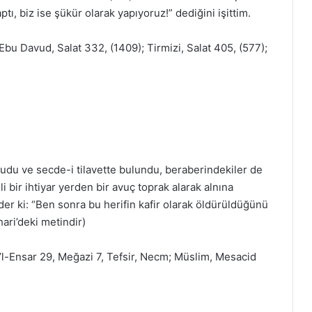
ı, biz ise şükür olarak yapıyoruz!” dediğini işittim.
Ebu Davud, Salat 332, (1409); Tirmizi, Salat 405, (577);
udu ve secde-i tilavette bulundu, beraberindekiler de
i bir ihtiyar yerden bir avuç toprak alarak alnına
er ki: “Ben sonra bu herifin kafir olarak öldürüldüğünü
ari’deki metindir)
’l-Ensar 29, Meğazi 7, Tefsir, Necm; Müslim, Mesacid