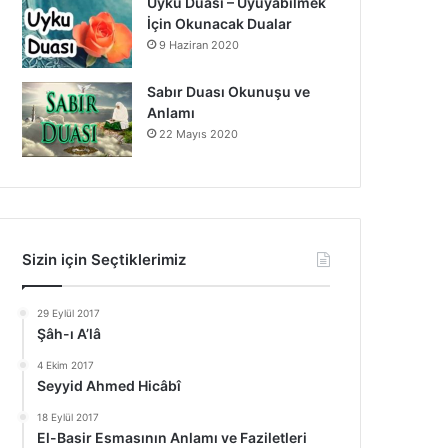
Uyku Duası – Uyuyabilmek
İçin Okunacak Dualar
9 Haziran 2020
Sabır Duası Okunuşu ve
Anlamı
22 Mayıs 2020
Sizin için Seçtiklerimiz
29 Eylül 2017
Şâh-ı A’lâ
4 Ekim 2017
Seyyid Ahmed Hicâbî
18 Eylül 2017
El-Basir Esmasının Anlamı ve Faziletleri