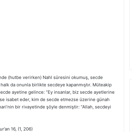
nde (hutbe verirken) Nahl süresini okumuş, secde
halk da onunla birlikte secdeye kapanmıştır. Müteakip
ecde ayetine gelince: “Ey insanlar, biz secde ayetlerine
se isabet eder, kim de secde etmezse üzerine günah
ri’nin bir rivayetinde şöyle denmiştir: “Allah, secdeyi
r’an 16, (1, 206)