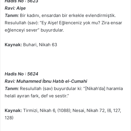
Hadis No : 5623
Ravi: Aişe
Tanım:
Bir kadını, ensardan bir erkekle evlendirmiştik.
Resulullah (sav): “Ey Aişe! Eğlenceniz yok mu? Zira ensar
eğlenceyi sever” buyurdular.
Kaynak:
Buhari, Nikah 63
Hadis No : 5624
Ravi: Muhammed İbnu Hatıb el-Cumahi
Tanım:
Resulullah (sav) buyurdular ki: “[Nikah’da] haramla
helali ayıran fark, def ve sestir.”
Kaynak:
Tirmizi, Nikah 6, (1088); Nesai, Nikah 72, (6, 127,
128)