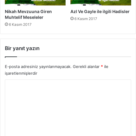
e
r
Nikah Mevzuuna Giren
Azl Ve Gayle ile ilgili Hadisler
Muhtelif Meseleler
6 Kasım 2017
6 Kasım 2017
Bir yanıt yazın
E-posta adresiniz yayınlanmayacak.
Gerekli alanlar
*
ile
işaretlenmişlerdir
Y
o
r
u
m
*