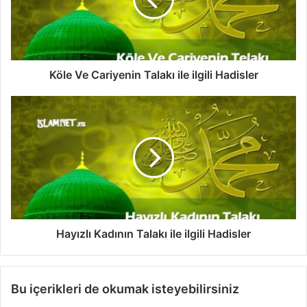
V
e
C
a
r
i
Köle Ve Cariyenin Talakı ile ilgili Hadisler
y
e
H
n
a
i
y
n
ı
T
z
a
l
l
ı
a
K
k
a
ı
d
Hayızlı Kadının Talakı ile ilgili Hadisler
i
ı
l
n
e
ı
Bu içerikleri de okumak isteyebilirsiniz
i
n
l
T