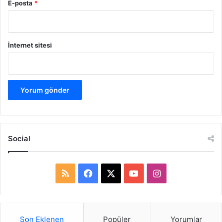
E-posta
*
İnternet sitesi
Social
R
F
X
Y
I
S
a
o
n
S
c
u
s
Son Eklenen
Popüler
Yorumlar