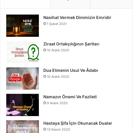
e
T
t
Nasihat Vermek Dinimizin Emridir
b
u
a
1 Şubat 2021
o
b
g
o
e
r
Ziraat Ortakçılığının Şartları
10 Aralık 2020
k
a
m
Dua Etmenin Usul Ve Âdabı
10 Aralık 2020
Namazın Önemi Ve Fazileti
9 Aralık 2020
Hastaya Şifa İçin Okunacak Dualar
13 Kasım 2020