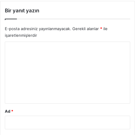
r
Bir yanıt yazın
E-posta adresiniz yayınlanmayacak.
Gerekli alanlar
*
ile
işaretlenmişlerdir
Y
o
r
u
m
*
Ad
*