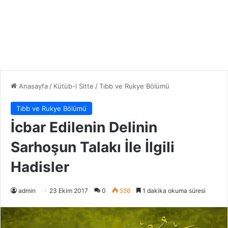
Anasayfa
/
Kütüb-i Sitte
/
Tıbb ve Rukye Bölümü
Tıbb ve Rukye Bölümü
İcbar Edilenin Delinin
Sarhoşun Talakı İle İlgili
Hadisler
admin
23 Ekim 2017
0
556
1 dakika okuma süresi