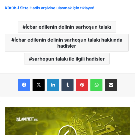
Kütüb-i Sitte Hadis arşivine ulaşmak için tıklayın!
İcbar edilenin delinin sarhoşun talakı
İcbar edilenin delinin sarhoşun talakı hakkında
hadisler
sarhoşun talakı ile ilgili hadisler
LinkedIn
Tumblr
Pinterest
WhatsApp
E-Posta ile paylaş
K
ö
l
e