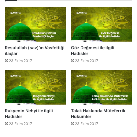
g
a
i
l
l
a
i
k
H
ı
a
i
d
l
Resulullah (sav)’ın Vasfettiği
Göz Değmesi ile ilgili
i
e
ilaçlar
Hadisler
s
i
23 Ekim 2017
23 Ekim 2017
l
l
e
g
r
i
l
i
H
a
d
Rukyenin Nehyi ile ilgili
Talak Hakkında Müteferrik
i
Hadisler
Hükümler
s
23 Ekim 2017
23 Ekim 2017
l
e