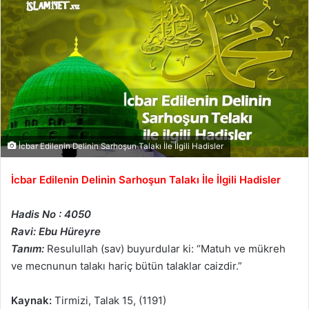
İcbar Edilenin Delinin Sarhoşun Talakı İle İlgili Hadisler
İcbar Edilenin Delinin Sarhoşun Talakı İle İlgili Hadisler
Hadis No : 4050
Ravi: Ebu Hüreyre
Tanım:
Resulullah (sav) buyurdular ki: “Matuh ve mükreh
ve mecnunun talakı hariç bütün talaklar caizdir.”
Kaynak:
Tirmizi, Talak 15, (1191)