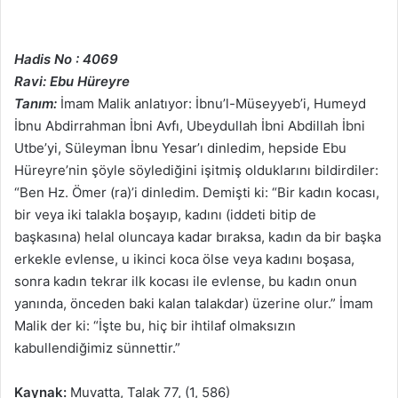
Hadis No : 4069
Ravi: Ebu Hüreyre
Tanım:
İmam Malik anlatıyor: İbnu’l-Müseyyeb’i, Humeyd
İbnu Abdirrahman İbni Avfı, Ubeydullah İbni Abdillah İbni
Utbe’yi, Süleyman İbnu Yesar’ı dinledim, hepside Ebu
Hüreyre’nin şöyle söylediğini işitmiş olduklarını bildirdiler:
“Ben Hz. Ömer (ra)’i dinledim. Demişti ki: “Bir kadın kocası,
bir veya iki talakla boşayıp, kadını (iddeti bitip de
başkasına) helal oluncaya kadar bıraksa, kadın da bir başka
erkekle evlense, u ikinci koca ölse veya kadını boşasa,
sonra kadın tekrar ilk kocası ile evlense, bu kadın onun
yanında, önceden baki kalan talakdar) üzerine olur.” İmam
Malik der ki: “İşte bu, hiç bir ihtilaf olmaksızın
kabullendiğimiz sünnettir.”
Kaynak:
Muvatta, Talak 77, (1, 586)