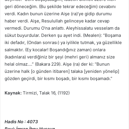
geri döneceğim. (Bu şekilde tekrar edeceğim) cevabını
verdi. Kadın bunun üzerine Aişe (ra)’ye gidip durumu
haber verdi. Aişe, Resulullah gelinceye kadar cevap
vermedi. Durumu O’na anlattı. Aleyhissalatu vesselam da
sükut buyurdular. Derken şu ayet indi. (Mealen): “Boşama
iki defadır, (Ondan sonrası) ya iyilikle tutmak, ya güzellikle
salmaktır. (Ey kocalar! Boşandığınız zaman) onlara
(kadınlara) verdiğiniz bir şeyi (mehri geri) almanız size
helal olmaz….” (Bakara 229). Aişe (ra) der ki: “Bunun
üzerine halk [o günden itibaren] talaka [yeniden yönelip]
gözden geçirdi, bir kısmı boşadı, bir kısmı boşamadı.”
Kaynak:
Tirmizi, Talak 16, (1192)
Hadis No : 4073
Ravi: İmran İbnu Husayn