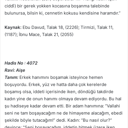
ciddî) bir gerek yokken kocasına boşanma talebinde
bulunursa, bilsin ki, cennetin kokusu kendisine haramdır.”
Kaynak:
Ebu Davud, Talak 18, (2226); Tirmizi, Talak 11,
(1187); İbnu Mace, Talak 21, (2055)
Hadis No : 4072
Ravi: Aişe
Tanım:
Erkek hanımını boşamak isteyince hemen
boşuyordu. Erkek, yüz ve hatta daha çok kerelerde
boşamış olsa, iddeti içerisinde iken, döndüğü takdirde
kadın yine de onun hanımı olmaya devam ediyordu. Bu hal
şu hadiseye kadar devam etti. Bir adam hanımına: “Vallahi
seni ne tam boşayacağım ne de himayeme alacağım, ebedi
şekilde böyle tutacağım!” dedi. Kadın: “Bu nasıl olur?”
deyince: “Seni boşayacağım, iddetin bitmek üzere iken