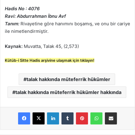
Hadis No : 4076
Ravi: Abdurrahman İbnu Avf
Tanım:
Rivayetine göre hanımını boşamış, ve onu bir cariye
ile nimetlendirmiştir.
Kaynak:
Muvatta, Talak 45, (2,573)
Kütüb-i Sitte Hadis arşivine ulaşmak için tıklayın!
talak hakkında müteferrik hükümler
talak hakkında müteferrik hükümler hakkında
LinkedIn
Tumblr
Pinterest
WhatsApp
E-Posta ile paylaş