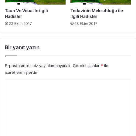
Taun Ve Veba ile ilgili
Tedavinin Mekruhluğu ile
Hadisler
ilgili Hadisler
23 Ekim 2017
23 Ekim 2017
Bir yanıt yazın
E-posta adresiniz yayınlanmayacak.
Gerekli alanlar
*
ile
işaretlenmişlerdir
Y
o
r
u
m
*