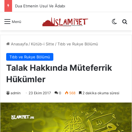
Namazın Önemi Ve Fazileti
Dış gö
A
Menü
Anasayfa
/
Kütüb-i Sitte
/
Tıbb ve Rukye Bölümü
Tıbb ve Rukye Bölümü
Talak Hakkında Müteferrik
Hükümler
admin
23 Ekim 2017
0
568
2 dakika okuma süresi