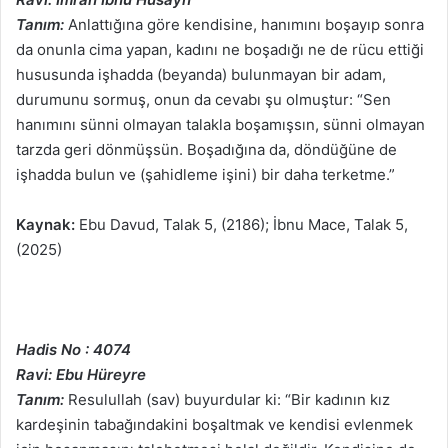
Tanım:
Anlattığına göre kendisine, hanımını boşayıp sonra
da onunla cima yapan, kadını ne boşadığı ne de rücu ettiği
hususunda işhadda (beyanda) bulunmayan bir adam,
durumunu sormuş, onun da cevabı şu olmuştur: “Sen
hanımını sünni olmayan talakla boşamışsın, sünni olmayan
tarzda geri dönmüşsün. Boşadığına da, döndüğüne de
işhadda bulun ve (şahidleme işini) bir daha terketme.”
Kaynak:
Ebu Davud, Talak 5, (2186); İbnu Mace, Talak 5,
(2025)
Hadis No : 4074
Ravi: Ebu Hüreyre
Tanım:
Resulullah (sav) buyurdular ki: “Bir kadının kız
kardeşinin tabağındakini boşaltmak ve kendisi evlenmek