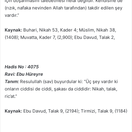
için boşanmasını talebetmesi helal değildir. Kendisine de
(rızık, nafaka nevinden Allah tarafından) takdir edilen şey
vardır.”
Kaynak:
Buhari, Nikah 53, Kader 4; Müslim, Nikah 38,
(1408); Muvatta, Kader 7, (2,900); Ebu Davud, Talak 2,
Hadis No : 4075
Ravi: Ebu Hüreyre
Tanım:
Resulullah (sav) buyurdular ki: “Üç şey vardır ki
onların ciddisi de ciddi, şakası da ciddidir: Nikah, talak,
ric’at.”
Kaynak:
Ebu Davud, Talak 9, (2194); Tirmizi, Talak 9, (1184)