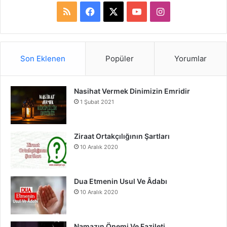
R
F
X
Y
I
S
a
o
n
S
c
u
s
Son Eklenen
Popüler
Yorumlar
e
T
t
Nasihat Vermek Dinimizin Emridir
b
u
a
1 Şubat 2021
o
b
g
o
e
r
Ziraat Ortakçılığının Şartları
10 Aralık 2020
k
a
m
Dua Etmenin Usul Ve Âdabı
10 Aralık 2020
Namazın Önemi Ve Fazileti