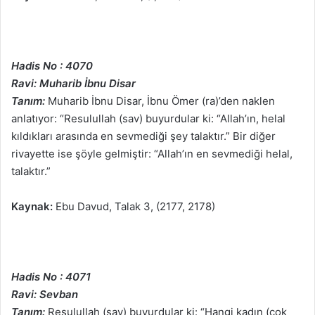
Hadis No : 4070
Ravi: Muharib İbnu Disar
Tanım:
Muharib İbnu Disar, İbnu Ömer (ra)’den naklen
anlatıyor: “Resulullah (sav) buyurdular ki: “Allah’ın, helal
kıldıkları arasında en sevmediği şey talaktır.” Bir diğer
rivayette ise şöyle gelmiştir: “Allah’ın en sevmediği helal,
talaktır.”
Kaynak:
Ebu Davud, Talak 3, (2177, 2178)
Hadis No : 4071
Ravi: Sevban
Tanım:
Resulullah (sav) buyurdular ki: “Hangi kadın (çok