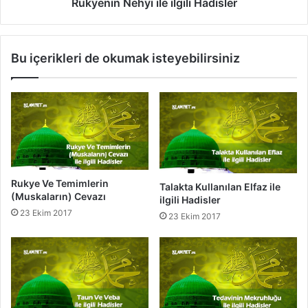
a
e
Rukyenin Nehyi ile ilgili Hadisler
z
h
i
y
l
i
Bu içerikleri de okumak isteyebilirsiniz
e
i
i
l
l
e
g
i
i
l
l
g
i
i
H
l
a
i
Rukye Ve Temimlerin
Talakta Kullanılan Elfaz ile
d
H
(Muskaların) Cevazı
ilgili Hadisler
i
a
23 Ekim 2017
23 Ekim 2017
s
d
l
i
e
s
r
l
e
r